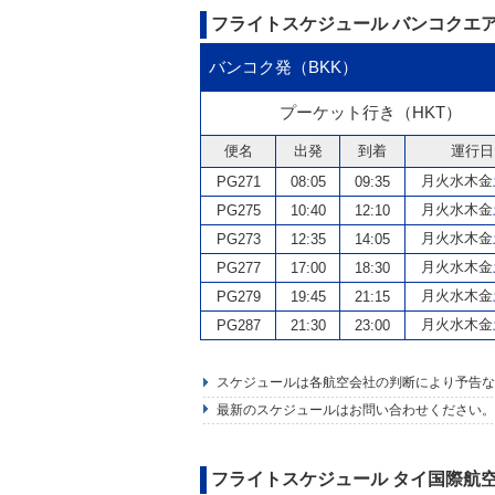
フライトスケジュール
バンコクエ
バンコク発（BKK）
プーケット行き（HKT）
便名
出発
到着
運行日
月火水木金
PG271
08:05
09:35
月火水木金
PG275
10:40
12:10
月火水木金
PG273
12:35
14:05
月火水木金
PG277
17:00
18:30
月火水木金
PG279
19:45
21:15
月火水木金
PG287
21:30
23:00
スケジュールは各航空会社の判断により予告な
最新のスケジュールはお問い合わせください。
フライトスケジュール
タイ国際航