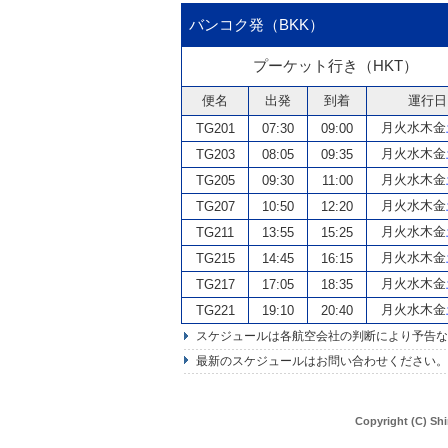
バンコク発（BKK）
プーケット行き（HKT）
便名
出発
到着
運行日
月火水木金
TG201
07:30
09:00
月火水木金
TG203
08:05
09:35
月火水木金
TG205
09:30
11:00
月火水木金
TG207
10:50
12:20
月火水木金
TG211
13:55
15:25
月火水木金
TG215
14:45
16:15
月火水木金
TG217
17:05
18:35
月火水木金
TG221
19:10
20:40
スケジュールは各航空会社の判断により予告な
最新のスケジュールはお問い合わせください。
Copyright (C) Shi