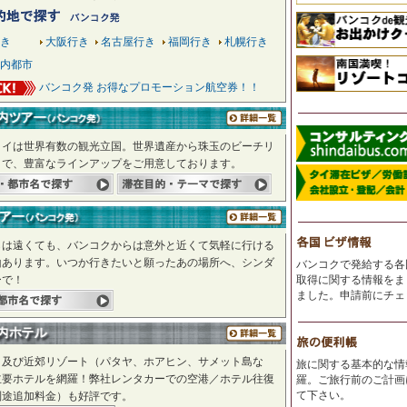
き
大阪行き
名古屋行き
福岡行き
札幌行き
内都市
バンコク発 お得なプロモーション航空券！！
タイは世界有数の観光立国。世界遺産から珠玉のビーチリ
まで、豊富なラインアップをご用意しております。
らは遠くても、バンコクからは意外と近くて気軽に行ける
山あります。いつか行きたいと願ったあの場所へ、シンダ
バンコクで発給する各
ーで！
取得に関する情報をま
ました。申請前にチェ
ク及び近郊リゾート（パタヤ、ホアヒン、サメット島な
旅に関する基本的な情
主要ホテルを網羅！弊社レンタカーでの空港／ホテル往復
羅。ご旅行前のご計画
て下さい。
別途追加料金）も好評です。