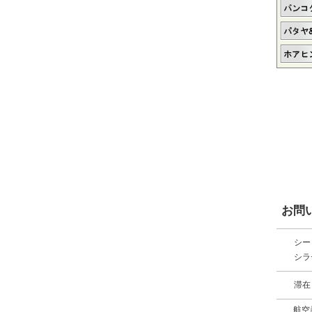
お問
シー
シラ
滞在
航空