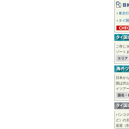
東京行
タイ国
ご存じ
ゾート
日本か
国は沢
イツア
バンコ
ど）の
送迎（