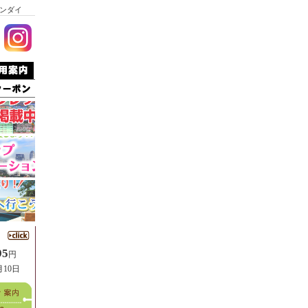
ンダイ
95
円
月10日