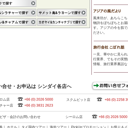
風来坊が、あちらこち
物詩をぼちぼちとお届
す。アジアの今を肌で
ださい。
一見、華やかに見られ
行業界、でもその実態
情報、旅行業界裏話な
い合せ・お申込は シンダイ各店へ
ロム店
+66 (0) 2026 5000
スクムビット店
+66 (0) 2258 
チャー店
+66 (0) 3831 2623
ビザ・会計のお問い合わせ
シーロム店
+66 (0) 2026 5000
券
｜
ホテル
｜
タイ国内ツアー
｜
海外ツアー
｜
PickUpプロモーション
｜
お祭り＆イ