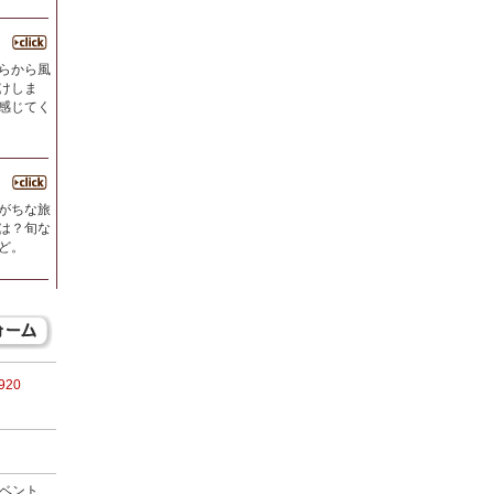
らから風
けしま
感じてく
がちな旅
は？旬な
ど。
3920
ベント