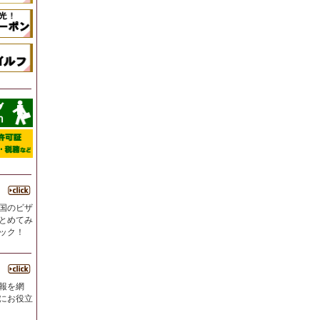
国のビザ
とめてみ
ック！
報を網
にお役立