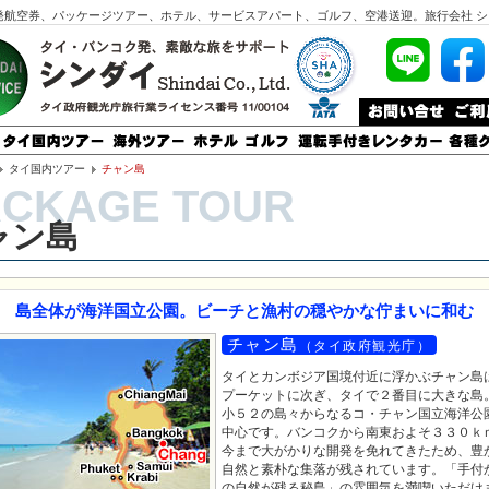
発航空券、パッケージツアー、ホテル、サービスアパート、ゴルフ、空港送迎。旅行会社 シ
タイ国内ツアー
チャン島
ャン島
島全体が海洋国立公園。ビーチと漁村の穏やかな佇まいに和む
チャン島
（タイ政府観光庁）
タイとカンボジア国境付近に浮かぶチャン島
プーケットに次ぎ、タイで２番目に大きな島
小５２の島々からなるコ・チャン国立海洋公
中心です。バンコクから南東およそ３３０ｋ
今まで大がかりな開発を免れてきたため、豊
自然と素朴な集落が残されています。「手付
の自然が残る秘島」の雰囲気を満喫いただけ