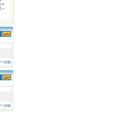
コク
て一
アー詳細
アー詳細