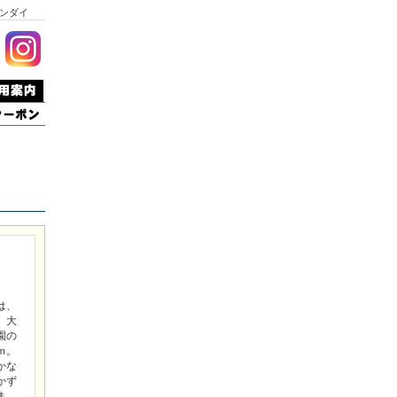
ンダイ
は、
。大
園の
ｍ。
かな
かず
ま