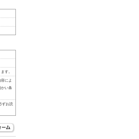
ります。
内容によ
細かい条
必ずお読