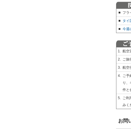
■
フラ
■
タイ
■
今週
1.
航空
2.
ご旅
3.
航空
4.
ご予
り、
件と
5.
ご利
みく
お問