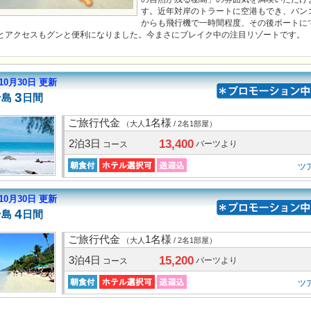
す。近年対岸のトラートに空港もでき、バン
からも飛行機で一時間程度、その後ボートに
とアクセスもグンと便利になりました。今まさにブレイク中の注目リゾートです。
年10月30日 更新
3
ン島
日間
ご旅行代金
1名様
（大人
/ 2名1部屋）
13,400
2泊3日
バーツより
コース
ツ
年10月30日 更新
4
ン島
日間
ご旅行代金
1名様
（大人
/ 2名1部屋）
15,200
3泊4日
バーツより
コース
ツ