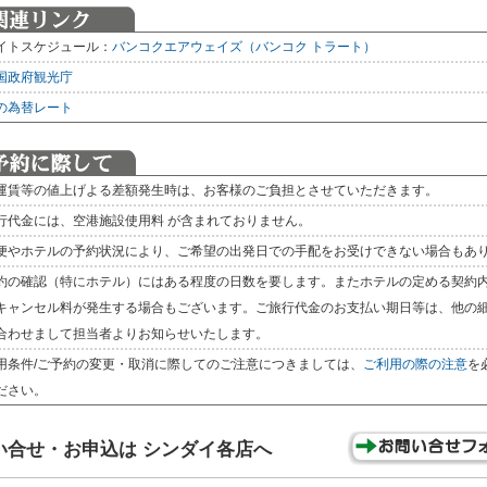
イトスケジュール：
バンコクエアウェイズ（バンコク
トラート）
国政府観光庁
の為替レート
運賃等の値上げよる差額発生時は、お客様のご負担とさせていただきます。
行代金には、空港施設使用料 が含まれておりません。
便やホテルの予約状況により、ご希望の出発日での手配をお受けできない場合もあ
約の確認（特にホテル）にはある程度の日数を要します。またホテルの定める契約
キャンセル料が発生する場合もございます。ご旅行代金のお支払い期日等は、他の
合わせまして担当者よりお知らせいたします。
用条件/ご予約の変更・取消に際してのご注意につきましては、
ご利用の際の注意
を
ださい。
い合せ・お申込は シンダイ各店へ