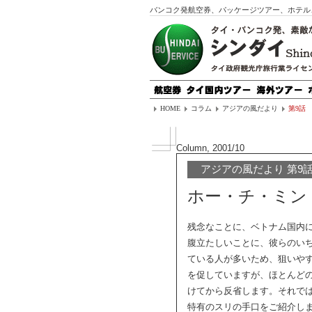
バンコク発航空券、パッケージツアー、ホテル
HOME
コラム
アジアの風だより
第9話
Column, 2001/10
アジアの風だより 第9
ホー・チ・ミン
残念なことに、ベトナム国内
腹立たしいことに、彼らのい
ている人が多いため、狙いや
を促していますが、ほとんど
けてから反省します。それで
特有のスリの手口をご紹介し