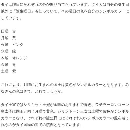
タイは曜日にそれぞれの色が振り当てられています。タイ人は自分の誕生日
以外に「誕生曜日」も知っていて、その曜日の色を自分のシンボルカラーに
しています。
日曜 赤
月曜 黄
火曜 ピンク
水曜 緑
木曜 オレンジ
金曜 青
土曜 紫
これにより、月曜にお生まれの国王は黄色がシンボルカラーとなります。み
なさんの色はさて、どれでしょうか。
タイ王室ではシリキット王妃が金曜のお生まれで青色、ワチラーロンコーン
皇太子は国王と同じ月曜で黄色、シリントーン王女は土曜で紫色がシンボル
カラーとなり、それぞれの誕生日にはそれぞれのシンボルカラーの服を着て
祝うのがタイ国民の間での慣例となっています。