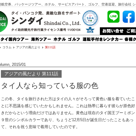
発航空券、パッケージツアー、ホテル、サービスアパート、ゴルフ、空港送迎。旅行会社 シ
コラム
アジアの風だより
第111話
olumn, 2015/01
アジアの風だより 第111話
タイ人なら知っている服の色
この冬、タイを旅行された方はタイの人々がそろって黄色い服を着ていたこ
とに不思議を感じていたかもしれません。これは熱帯に暮らす彼らが原色好
きだからという理由だけではありません。黄色は現在のタイ国王プーミポン
９世のシンボルカラーであり、ちょうど12月5日が誕生日だったこともあっ
て、それを祝う意味で着用していたのです。