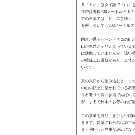
る「カオ」はタイ語で「山」
遺跡は海抜400メートルの山
アの言葉では「丘」の意味）。
を差し引いても200メートル
国道が通るバーン・タコの町
山が忽然とそびえ立っている
は活動していませんが、遠い
の稜線上に遺跡があり、全体
います。
東の入口から踏み込むと、ま
の山の頂上に築かれている石
り石造りの長い参道で結ばれ
が、まるで日本のお寺の石灯
この参道を渡り、きびしい階
きます。建築されたのは12世
まく利用した見事な設計にな