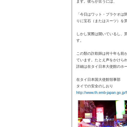
ます。彼らが言うには、
「今日はワット・プラケオは
りに宝石（またはスーツ）を
しかし実際は開いているし、
す。
この類の詐欺師は何十年も前
ています。たとえ声をかけら
詳細は在タイ日本大使館のホ
在タイ日本国大使館領事部
タイでの安全のしおり
http://www.th.emb-japan.go.jp/