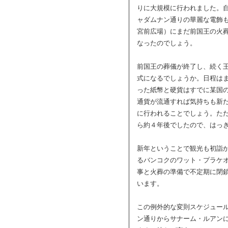
りに大規模に行われました。
ャダムナン通りの華麗な電飾
宮前広場）にまだ前国王の火
なったのでしょう。
前国王の葬儀が終了し、続く王
式になるでしょうか。日程は
った紙幣と硬貨はすでに某国
通貨が流通すれば気持ちも新
に行われることでしょう。た
ら約４年後でしたので、はっ
新年ということで観光も初詣
るバンコクのワット・プラケオ
事と火葬の準備で不定期に閉
います。
この例外的な変則スケジュー
ン通りからサナーム・ルアン