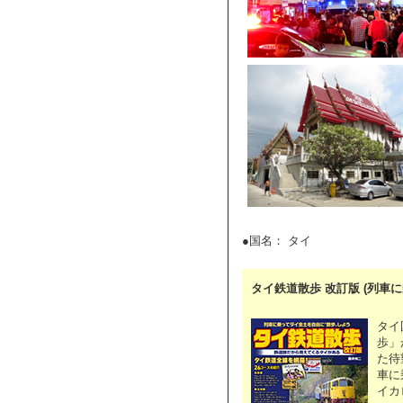
●国名： タイ
タイ鉄道散歩 改訂版 (列車
タイ
歩」
た待
車に
イカ