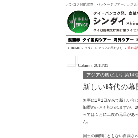
バンコク発航空券、パッケージツアー、ホテル
HOME
コラム
アジアの風だより
第14
Column, 2018/01
アジアの風だより 第147
新しい時代の幕
無事に1月1日が来て新しい年
旧暦の正月も祝われますが、20
っては１月に二度の元旦があ
ん。
国王の崩御にともない自粛さ