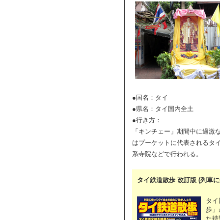
●国名：タイ
●県名：タイ国内全土
●行き方：
「キンチェー」期間中に過激
はプーケットに代表されるタ
系寺院などで行われる。
タイ鉄道散歩 改訂版 (列車
タイ
歩」
た待