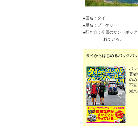
●国名：タイ
●県名：プーケット
●行き方：今回のサンドボッ
れている。
タイからはじめるバックパッ
バッ
著者
のめ
不安
光文