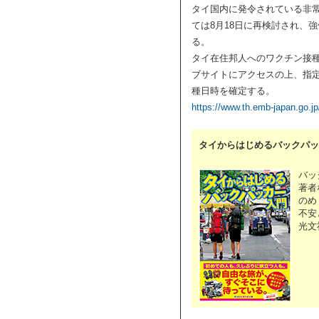
タイ国内に発令されている非
ては8月18日に再検討され、
る。
タイ在住邦人へのワクチン接
ブサイトにアクセスの上、指定
種日時を確定する。
https://www.th.emb-japan.go.jp/
タイからはじめるバックパッ
バッ
著者
のめ
不安
光文