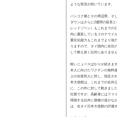
ような状況が続いています。
バンコク都とその周辺県、そ
ダウンはさらに2週間の延長
レッドゾーン）もこれまでの1
内に蔓延しているコロナウイ
重症化能力もこれまでより強
りますので、タイ国内に在住
して耐え抜く以外にありませ
暗いニュースばかりが続きま
本人に向けたワクチンの無料接
上の在留邦人に対し、指定さ
本大使館は、これまでの在外
に、この件に対して動きまし
社製ですが、高齢者にはファ
帰国する以外に接種の道がな
は、在タイ日本大使館の評価