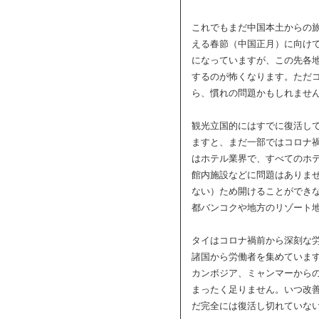
これでもまだ中国本土からの
える春節（中国正月）に向け
になっていますが、この先各
するのが怖くなります。ただ
ら、慣れの問題かもしれませ
観光立国的にはすでに復活し
ますと、まだ一部ではコロナ
はホテル業界で、すべてのホ
館内施設などに問題はありま
ない）ため開けることができ
都バンコクや地方のリゾート
タイはコロナ禍前から深刻な
諸国から労働者を集めていま
カンボジア、ミャンマーから
まったく足りません。いつ改
だ完全には復活し切れていな