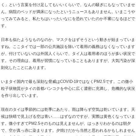
く」という言葉を付け足してもいいくらいで、なんの騒ぎにもなっていませ
ん。病院のベッドが満床になったというニュースもありません。いまこうや
ってみてみると、私たちはいったいなにを恐れていたのか不審になるほどで
す。
日本も似たようなものなのか、マスクをはずそうという動きが始まっていま
すね。ここタイでは一部の公共施設を除いて着用の義務はなくなっています
が、付けていないのは外国人くらいで、タイ人は着用者のほうが多い状況で
す。その理由は、着用が習慣になっていることもありますが、大気汚染が深
刻化したことにあります。
いまタイ国内で最も深刻な脅威はCOVID-19ではなくPM2.5です。この微小
粒子状物質がタイの首都バンコクを中心に広く濃密に充満し、危機的な状況
を作り出しています。
現在のタイは季節的には乾季にあたり、雨は降らず空気は乾いています。天
候は快晴で見上げる空は青い……はずなのですが、実際は黄色くなっていま
す。微小すぎてPM2.5そのものは見えませんが、はっきりわかるのは朝夕
で、空が真っ赤に染まります。夕焼けだから当然と思われるかもしれません