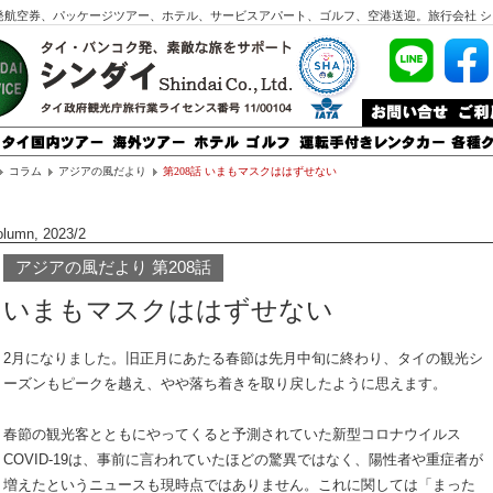
発航空券、パッケージツアー、ホテル、サービスアパート、ゴルフ、空港送迎。旅行会社 シ
コラム
アジアの風だより
第208話 いまもマスクははずせない
lumn, 2023/2
アジアの風だより 第208話
いまもマスクははずせない
2月になりました。旧正月にあたる春節は先月中旬に終わり、タイの観光シ
ーズンもピークを越え、やや落ち着きを取り戻したように思えます。
春節の観光客とともにやってくると予測されていた新型コロナウイルス
COVID-19は、事前に言われていたほどの驚異ではなく、陽性者や重症者が
増えたというニュースも現時点ではありません。これに関しては「まった