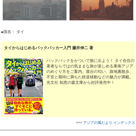
●国名： タイ
タイからはじめるバックパッカー入門 藤井伸二 著
バックパックをかついで旅に出よう！ タイ在住の
著者ならではの気ままな旅が楽しめる東南アジア
のめぐり方をご案内。屋台の匂い、路地裏散歩、
不安と期待に満ちた鉄道移動などの魅力が満載。
光文社 知恵の森文庫から好評発売中！
>>>
アジアの風だより インデックス