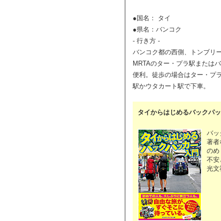
●国名： タイ
●県名：バンコク
- 行き方 -
バンコク都の西側、トンブリ
MRTAのター・プラ駅または
便利。徒歩の場合はター・プラ
駅かウタカート駅で下車。
タイからはじめるバックパッ
バッ
著者
のめ
不安
光文