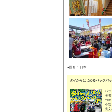
●国名： 日本
タイからはじめるバックパッ
バッ
著者
のめ
不安
光文