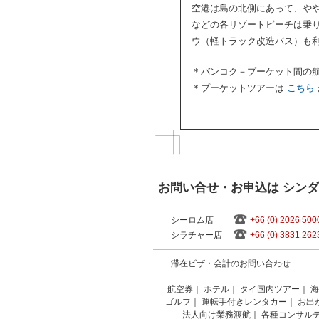
空港は島の北側にあって、や
などの各リゾートビーチは乗
ウ（軽トラック改造バス）も
＊バンコク－プーケット間の
＊プーケットツアーは
こちら
お問い合せ・お申込は シン
シーロム店
+66 (0) 2026 500
シラチャー店
+66 (0) 3831 262
滞在ビザ・会計のお問い合わせ
航空券
｜
ホテル
｜
タイ国内ツアー
｜
海
ゴルフ
｜
運転手付きレンタカー
｜
お出
法人向け業務渡航
｜
各種コンサル