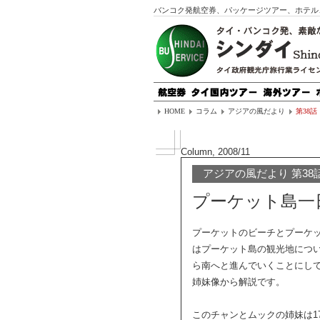
バンコク発航空券、パッケージツアー、ホテル
HOME
コラム
アジアの風だより
第38話
Column, 2008/11
アジアの風だより 第38
プーケット島一
プーケットのビーチとプーケ
はプーケット島の観光地につい
ら南へと進んでいくことにし
姉妹像から解説です。
このチャンとムックの姉妹は1