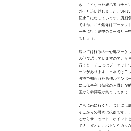
き、亡くなった統治者（チャ
外へと追い返しました。3月1
記念日になっています。男顔
ですね。この銅像はプーケッ
ーチに行く途中のロータリー
でしょう。
続いては行政の中心地プーケ
35話で語っていますので、そ
行くと、そこにはプーケット
ーンがあります。日本ではワ
医療で知られた高僧ルアンポ
には仏舎利（仏陀のお骨）が
国から参拝客が集まってきて
さらに南に行くと、ついには
そこからの眺めは抜群です。
とからサンセット・ポイント
で大にぎわい。パトンやカタ