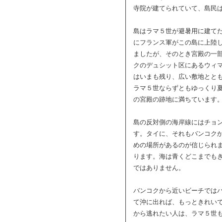
寺院が建てられていて、島民
島はラマ５世が避暑用に建てた
にフランス軍がこの島に上陸
ましたが、そのとき宮殿の一
クのデュシット区にあるウィマ
はいまも残り、広い敷地とと
ラマ５世ならずともゆっくり
の宮殿の跡地に満ちています
島の反対側の海岸線にはチョ
す。タイに、それもバンコク
めの場所があるのが信じられま
ります。海は青くどこまでも
ではありません。
バンコクから近いビーチでは
て沖に出れば、もっときれいで
から逃れたい人は、ラマ５世