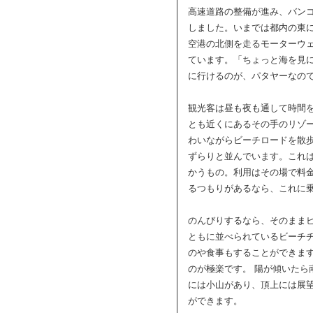
高速道路の整備が進み、バン
しました。いまでは都内の東
空港の北側を走るモーターウ
ています。「ちょっと海を見
に行けるのが、パタヤーなの
観光客は昼も夜も通して時間
とも近くにあるその手のリゾー
わいながらビーチロードを散
ずらりと並んでいます。これ
かうもの。利用はその場で料
るつもりがあるなら、これに
のんびりするなら、そのまま
ともに並べられているビーチ
のや食事もすることができま
のが極楽です。 陽が傾いたら
には小山があり、頂上には展
ができます。