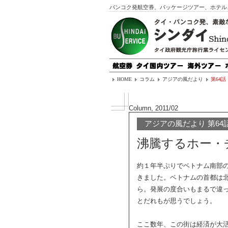
バンコク発航空券、パッケージツアー、ホテル
HOME
コラム
アジアの風だより
第64話
Column, 2011/02
アジアの風だより 第64
沸騰するホー・
約１年半ぷりでベトナム南部
きました。ベトナムの首都は
ら。発展の度合いもまるで違
とだれもが思うでしょう。
ここ数年、この街は経済が大