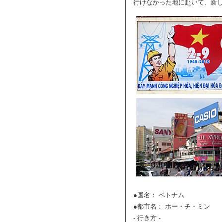
行けなかった地に赴いて、新
●国名： ベトナム
●都市名： ホー・チ・ミン
- 行き方 -