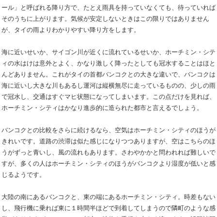
ール」と呼ばれる降り方で、たとえ雨具を持っていなくても、待っていれば
そのうちに上がります。気候が安定しないときはこの限りではありません
が、タイの雨よりわかりやすい降り方をします。
海に近いせいか、サイゴン川が近くに流れているせいか、ホーチミン・シテ
ィの水はけは意外とよく、かなり激しく降ったとしても冠水することはほと
んどありません。これがタイの首都バンコクとの大きな違いで、バンコクは
海に近いし大きな川もあるし運河は縦横無尽に走っているものの、少しの雨
で冠水し、交通はすぐマヒ状態になってしまいます。この点だけを見れば、
ホーチミン・シティはかなり進歩的に造られた都市と言えるでしょう。
バンコクとの比較をさらに続けるなら、空気はホーチミン・シティのほうが
きれいです。道路の渋滞は似た感じになりつつありますが、空はこちらのほ
うがずっと青いし、風の流れもあります。さわやかかと問われれば難しいで
すが、多くの人はホーチミン・シティのほうがバンコクより湿度が低いと感
じるようです。
大陸の南にあるバンコクと、東の端にあるホーチミン・シティ。時差もない
し、飛行機に乗れば東に１時間半ほどで到着してしまうので隣町のような感