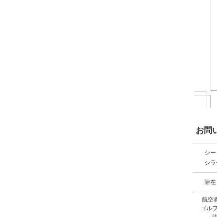
お問
シー
シラ
滞在
航空
ゴル