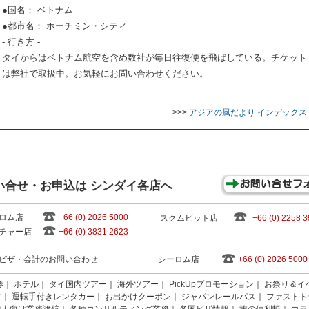
●国名： ベトナム
●都市名： ホーチミン・シティ
- 行き方 -
タイからはベトナム航空を含め数社が毎日往復便を飛ばしている。チケット
は弊社で取扱中。お気軽にお問い合わせください。
>>>
アジアの風だより インデックス
い合せ・お申込は シンダイ各店へ
ロム店
+66 (0) 2026 5000
スクムビット店
+66 (0) 2258 
チャー店
+66 (0) 3831 2623
ビザ・会計のお問い合わせ
シーロム店
+66 (0) 2026 5000
券
｜
ホテル
｜
タイ国内ツアー
｜
海外ツアー
｜
PickUpプロモーション
｜
お祭り＆イ
フ
｜
運転手付きレンタカー
｜
お出かけクーポン
｜
ジャパンレールパス
｜
ファストト