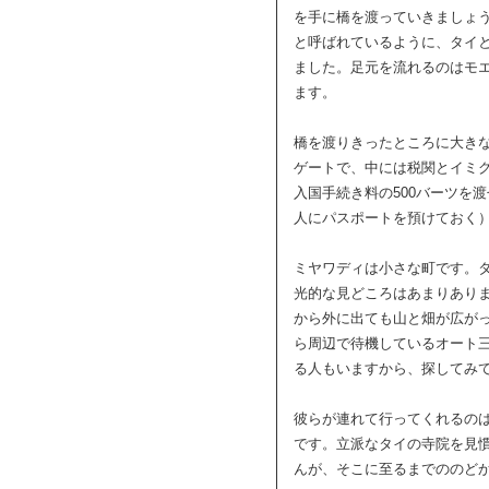
を手に橋を渡っていきましょ
と呼ばれているように、タイ
ました。足元を流れるのはモ
ます。
橋を渡りきったところに大き
ゲートで、中には税関とイミ
入国手続き料の500バーツを
人にパスポートを預けておく
ミヤワディは小さな町です。
光的な見どころはあまりあり
から外に出ても山と畑が広が
ら周辺で待機しているオート
る人もいますから、探してみ
彼らが連れて行ってくれるの
です。立派なタイの寺院を見
んが、そこに至るまでののど