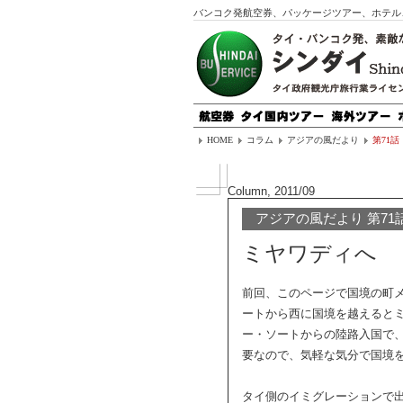
バンコク発航空券、パッケージツアー、ホテル
HOME
コラム
アジアの風だより
第71話
Column, 2011/09
アジアの風だより 第71
ミヤワディへ
前回、このページで国境の町
ートから西に国境を越えると
ー・ソートからの陸路入国で
要なので、気軽な気分で国境
タイ側のイミグレーションで