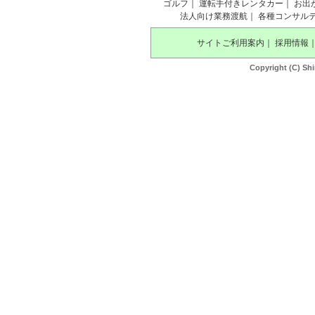
ゴルフ
｜
運転手付きレンタカー
｜
お出
法人向け業務渡航
｜
各種コンサル
サイトご利用案内
｜
採用情報
Copyright (C) Shi