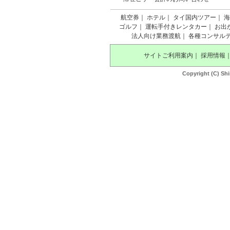
航空券
｜
ホテル
｜
タイ国内ツアー
｜
海
ゴルフ
｜
運転手付きレンタカー
｜
お出
法人向け業務渡航
｜
各種コンサル
サイトご利用案内
｜
採用情報
Copyright (C) Shi