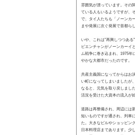
雰囲気が漂っています。その
ている人もいるようですが、
で、タイ人たちも「ノーンカ
まや発展に次ぐ発展で首都ら
いや、これは"再興しつつある
ビエンチャンがノーンカーイ
ム戦争に巻き込まれ、1975
やかな大都市だったのです。
共産主義国になってからはお
い町になってしまいましたが、
なると、元気を取り戻しました
活況を受けた大資本の流入が
道路は再整備され、周辺には
短いものですが通され、列車
た。大きなビルやショッピン
日本料理店まであります。少