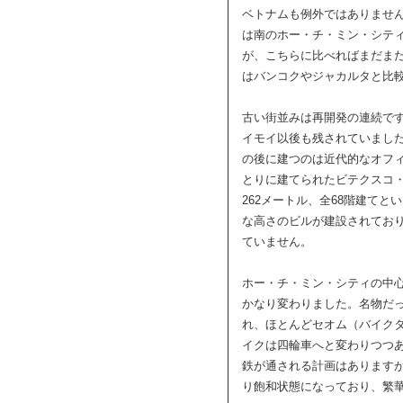
ベトナムも例外ではありませ
は南のホー・チ・ミン・シテ
が、こちらに比べればまだま
はバンコクやジャカルタと比
古い街並みは再開発の連続で
イモイ以後も残されていまし
の後に建つのは近代的なオフ
とりに建てられたビテクスコ
262メートル、全68階建て
な高さのビルが建設されてお
ていません。
ホー・チ・ミン・シティの中
かなり変わりました。名物だ
れ、ほとんどセオム（バイク
イクは四輪車へと変わりつつ
鉄が通される計画はあります
り飽和状態になっており、繁