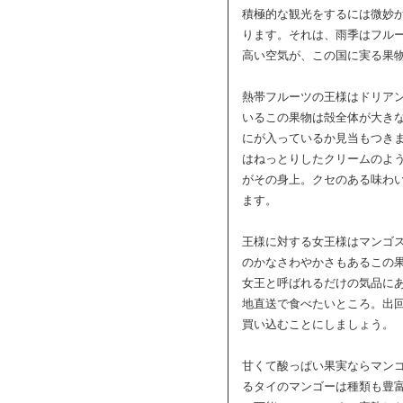
積極的な観光をするには微妙
ります。それは、雨季はフル
高い空気が、この国に実る果
熱帯フルーツの王様はドリア
いるこの果物は殻全体が大き
にが入っているか見当もつき
はねっとりしたクリームのよ
がその身上。クセのある味わ
ます。
王様に対する女王様はマンゴ
のかなさわやかさもあるこの
女王と呼ばれるだけの気品に
地直送で食べたいところ。出
買い込むことにしましょう。
甘くて酸っぱい果実ならマン
るタイのマンゴーは種類も豊