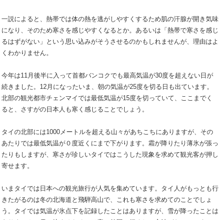
一説によると、熱帯では体の熱を逃がしやすくするため肌の汗腺が開き気味
になり、そのため寒さを感じやすくなるとか。あるいは「熱帯で寒さを感じ
るはずがない」という思い込みがそうさせるのかもしれませんが、理由はよ
くわかりません。
今年は11月後半に入って首都バンコクでも最高気温が30度を超えない日が
続きました。12月になったいま、朝の気温が25度を切る日も出ています。
北部の観光都市チェンマイでは最低気温が15度を切っていて、ここまでく
ると、さすがの日本人も寒く感じることでしょう。
タイの北部には1000メートルを超える山々があちこちにありますが、その
あたりでは最低気温が０度近くにまで下がります。霜が降りたり薄氷が張っ
たりもしますが、寒さが珍しいタイではこうした現象を求めて観光客が押し
寄せます。
いまタイでは日本への観光旅行が人気を集めています。タイ人がもっとも行
きたがるのは冬の北海道と飛騨高山で、これも寒さを求めてのことでしょ
う。タイでは気温が氷点下を記録したことはありますが、雪が降ったことは