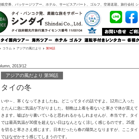
発航空券、パッケージツアー、ホテル、サービスアパート、ゴルフ、空港送迎。旅行会社 シ
コラム
アジアの風だより
第98話
olumn, 2013/12
アジアの風だより 第98話
タイの冬
いや～、寒くなってきましたね。どこってタイの話ですよ。12月に入った
とたんに急に気温が下がりました。朝晩は上着を着ないと寒さで体が震えて
きます。嘘ばかり書いていると思われるかもしれませんが、本当です。タイ
では最高気温が30度を超えない日はなんとなく涼しく感じるのです。25度
を切ると寒ささえ感じます。日本だったら春の陽気となりますが、ここタイ
ではなぜかそう感じてしまうのです。