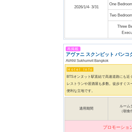
One Bedroom
2026/1/4- 3/31
Two Bedroom
Three B
Execu
再掲載
アヴァニ スクンビット バンコ
AVANI Sukhumvit Bangkok
Hotel Info
BTSオンヌット駅直結で高速道路にも近
レストランや居酒屋も多数。徒歩すぐス
便利な立地です。
ルーム
適用期間
（朝食
プロモーショ