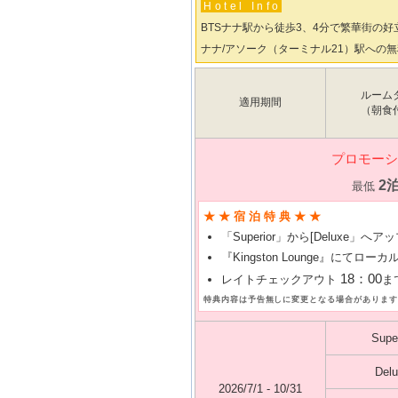
Hotel Info
BTSナナ駅から徒歩3、4分で繁華街の好
ナナ/アソーク（ターミナル21）駅への
ルーム
適用期間
（朝食
プロモーシ
2
最低
★★宿泊特典★★
「Superior」から[Deluxe
『Kingston Lounge』にてロー
18：00
レイトチェックアウト
ま
特典内容は予告無しに変更となる場合があります
Super
Del
2026/7/1 - 10/31