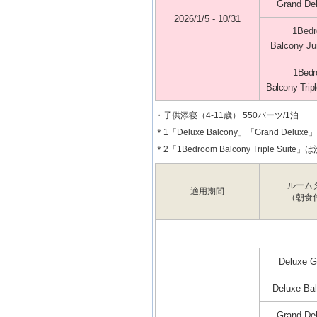
Grand De
2026/1/5 - 10/31
1Bed
Balcony Jun
1Bed
Balcony Trip
・子供添寝（4-11歳） 550バーツ/1泊
＊1「Deluxe Balcony」「Grand D
＊2「1Bedroom Balcony Triple Suit
ルーム
適用期間
（朝食
Deluxe G
Deluxe Ba
Grand De