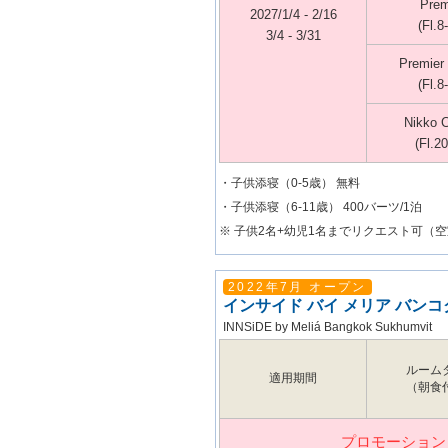
Prem
2027/1/4 - 2/16
(Fl.8
3/4 - 3/31
Premier
(Fl.8
Nikko 
(Fl.20
・子供添寝（0-5歳） 無料
・子供添寝（6-11歳） 400バーツ/1泊
※ 子供2名+幼児1名までリクエスト可（
2022年7月 オープン
インサイド バイ メリア バンコ
INNSiDE by Meliá Bangkok Sukhumvit
ルーム
適用期間
（朝食
プロモーション