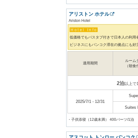
アリストン ホテル
Ariston Hotel
Hotel Info
低価格でもバスタブ付きで日本人の利用
ビジネスにもバンコク滞在の拠点にも好
ルーム
適用期間
（朝食
2泊
以上で
Super
2025/7/1 - 12/31
Suites
・子供添寝（12歳未満） 400バーツ/1泊
アスコット トンロー バンコク