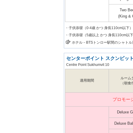
Two Be
(King &
・子供添寝（0-4歳 かつ 身長110cm以下）
・子供添寝（5歳以上 かつ 身長110cm以下）
ホテル－BTSトンロー駅間のシャト
センターポイント スクンビット
Centre Point Sukhumvit 10
ルーム
適用期間
（朝食
プロモー
Deluxe G
Deluxe Ba