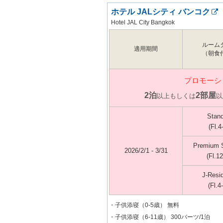
ホテル JALシティ バンコク
Hotel JAL City Bangkok
ルーム
適用期間
（朝食
プロモーシ
2泊
2部屋
以上もしくは
以
Stan
(Fl.4
Premium 
2026/2/1 - 3/31
(Fl.12
J-Resi
(Fl.4
・子供添寝（0-5歳） 無料
・子供添寝（6-11歳） 300バーツ/1泊