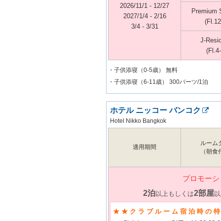
2026/11/1 - 12/27
Premium 
2027/1/4 - 2/16
(Fl.12
3/4 - 3/31
J-Resi
(Fl.4
・子供添寝（0-5歳） 無料
・子供添寝（6-11歳） 300バーツ/1泊
ホテル ニッコー バンコク
Hotel Nikko Bangkok
ルーム
適用期間
（朝食
プロモーシ
2泊
2部屋
以上もしくは
以
★★クラブルーム宿泊時の