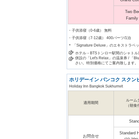
Two Be
Family
・子供添寝（0-6歳） 無料
・子供添寝（7-12歳） 400バーツ/1泊
＊ 「Signature Deluxe」のエキストラベ
ホテル－BTSトンロー駅間のシャト
併設の「Let's Relax」の温泉券 /
さい。特別価格にてご案内致します。
ホリデーイン バンコク スクン
Holiday Inn Bangkok Sukhumvit
ルーム
適用期間
（朝食
Stan
Standard H
お問合せ