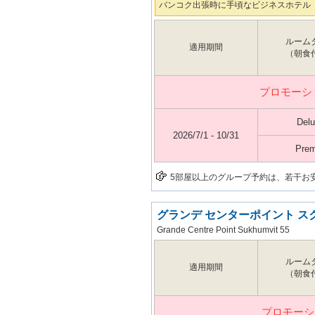
バンコク出張時に手頃なビジネスホテル
ルーム
適用期間
（朝食
プロモーシ
Del
2026/7/1 - 10/31
Prem
5部屋以上のグループ予約は、若干お
グランデ センターポイント ス
Grande Centre Point Sukhumvit 55
ルーム
適用期間
（朝食
プロモーシ