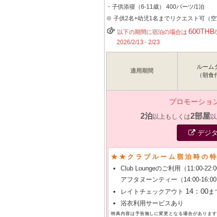
・子供添寝（6-11歳） 400バーツ/1泊
※ 子供2名+幼児1名までリクエスト可（
600THB
以下の期間に宿泊の場合は
2026/2/13 - 2/23
ルーム
適用期間
（朝食
プロモーショ
2泊
2部屋
以上もしくは
以
デジ
★★クラブルーム宿泊時の
Club Loungeのご利用（11:00-22:
アフタヌーンティー（14:00-16:00
14：00
レイトチェックアウト
ま
浴衣利用サービスあり
特典内容は予告無しに変更となる場合があります