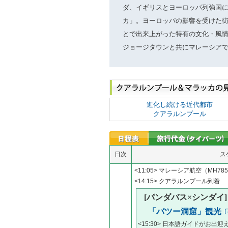
ダ、イギリスとヨーロッパ列強国
カ」。ヨーロッパの影響を受けた
とで出来上がった特有の文化・風情
ジョージタウンと共にマレーシア
進化し続ける近代都市
クアラルンプール
日次
ス
<11:05> マレーシア航空（M
<14:15> クアラルンプール到着
[パンダバス×シンダイ
「バツー洞窟」観光
<15:30> 日本語ガイドがお出