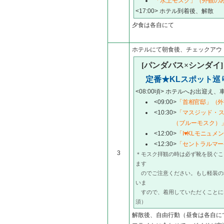
「水上モスク」（外観の
<17:00> ホテル到着後、解散
夕食は各自にて
ホテルにて朝食後、チェックアウ
[パンダバス×シンダイ
定番★KLスポット巡
<08:00頃> ホテルへお出迎え
<09:00>
「首相官邸」（外
<10:30>
「マスジッド・
（ブルーモスク）
<12:00>
「I♥KLモニュメ
<12:30>
「セントラルマー
3
＊モスク拝観の時は必ず靴を脱ぐこ
ます
のでご注意ください。もし軽装の
いま
すので、着用していただくことに
須）
解散後、自由行動（昼食は各自に