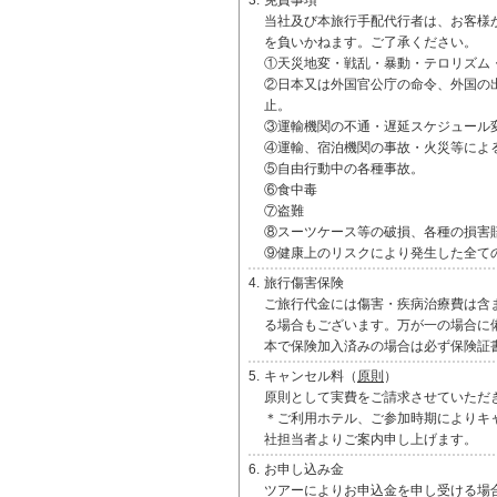
3.
免責事項
当社及び本旅行手配代行者は、お客様
を負いかねます。ご了承ください。
①天災地変・戦乱・暴動・テロリズム
②日本又は外国官公庁の命令、外国の
止。
③運輸機関の不通・遅延スケジュール
④運輸、宿泊機関の事故・火災等によ
⑤自由行動中の各種事故。
⑥食中毒
⑦盗難
⑧スーツケース等の破損、各種の損害
⑨健康上のリスクにより発生した全て
4.
旅行傷害保険
ご旅行代金には傷害・疾病治療費は含
る場合もございます。万が一の場合に
本で保険加入済みの場合は必ず保険証
5.
キャンセル料（
原則
）
原則として実費をご請求させていただ
＊ご利用ホテル、ご参加時期によりキ
社担当者よりご案内申し上げます。
6.
お申し込み金
ツアーによりお申込金を申し受ける場