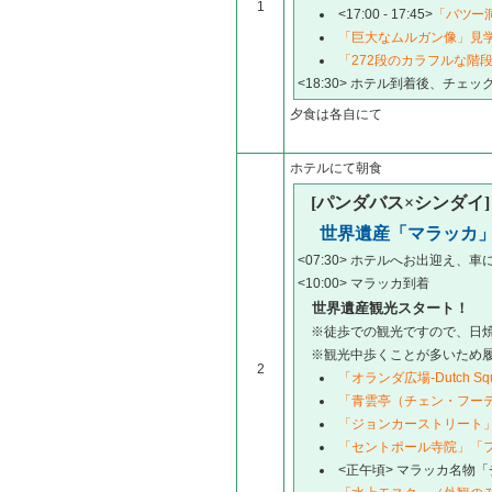
1
<17:00 - 17:45>
「バツー
「巨大なムルガン像」見
「272段のカラフルな階
<18:30> ホテル到着後、チェッ
夕食は各自にて
ホテルにて朝食
[パンダバス×シンダイ
世界遺産「マラッカ
<07:30> ホテルへお出迎え、車
<10:00> マラッカ到着
世界遺産観光スタート！
※徒歩での観光ですので、日焼
※観光中歩くことが多いため履
2
「オランダ広場-Dutch Squ
「青雲亭（チェン・フー
「ジョンカーストリート
「セントポール寺院」「
<正午頃> マラッカ名物