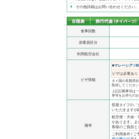
その他詳細はお問い合わせください。
食事回数
添乗員区分
利用航空会社
■
マレーシア / M
ビザは必要あり
ビザ情報
タイ国の長期滞在
取得してください
上記記載事項は 
券等をお持ちのお
部屋タイプの「
いただきますが確
航空便・天候・
があります。ま
備考
客様のご負担と
ご利用条件 /