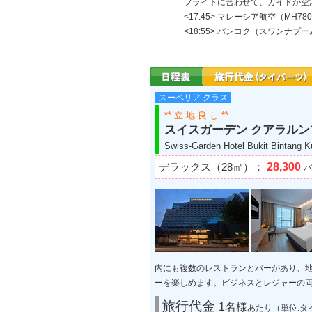
フライトに合わせて、ガイドが空
<17:45> マレーシア航空（MH
<18:55> バンコク（スワンナプ
スーペリア クラス
** 立 地 良 し **
スイスガーデン クアラルン
Swiss-Garden Hotel Bukit Bintang 
28,300
デラックス（28㎡）：
バ
内にも複数のレストランとバーがあり、
ーを楽しめます。ビジネスとレジャーの
旅行代金
1名様
あたり（単位:タ