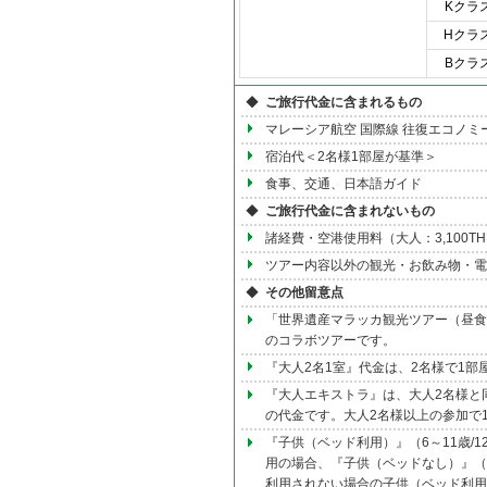
Kクラ
Hクラ
Bクラ
◆
ご旅行代金に含まれるもの
マレーシア航空 国際線 往復エコノミ
宿泊代＜2名様1部屋が基準＞
食事、交通、日本語ガイド
◆
ご旅行代金に含まれないもの
諸経費・空港使用料（大人：3,100THB,
ツアー内容以外の観光・お飲み物・電話
◆
その他留意点
「世界遺産マラッカ観光ツアー（昼食
のコラボツアーです。
『大人2名1室』代金は、2名様で1部
『大人エキストラ』は、大人2名様と同
の代金です。大人2名様以上の参加で
『子供（ベッド利用）』（6～11歳/
用の場合、『子供（ベッドなし）』（
利用されない場合の子供（ベッド利用