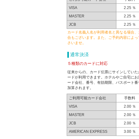
VISA
2.25 ％
MASTER
2.25 ％
JCB
2.25 ％
カード名義人名が利用者名と異なる場合、
合もございます。また、ご予約内容によっ
さいませ。
通常決済
５種類のカードに対応
従来からの、カード伝票にサインしていた
ードが利用できます。ホテルやご自宅にお
ード会社、番号、有効期限、パスポート番
加算されます。
ご利用可能カード会社
手数料
VISA
2.00 ％
MASTER
2.00 ％
JCB
2.00 ％
AMERICAN EXPRESS
3.00 ％