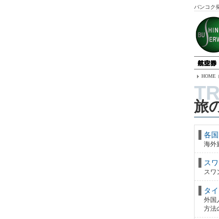
バンコク
HOME
旅
各国
海外
スワ
スワ
タイ
外国
方法