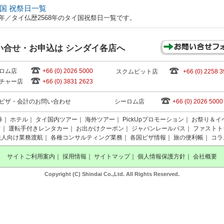
国 祝祭日一覧
25年／タイ仏歴2568年のタイ国祝祭日一覧です。
い合せ・お申込は シンダイ各店へ
ロム店
+66 (0) 2026 5000
スクムビット店
+66 (0) 2258 
チャー店
+66 (0) 3831 2623
ビザ・会計のお問い合わせ
シーロム店
+66 (0) 2026 5000
券
｜
ホテル
｜
タイ国内ツアー
｜
海外ツアー
｜
PickUpプロモーション
｜
お祭り＆イ
フ
｜
運転手付きレンタカー
｜
お出かけクーポン
｜
ジャパンレールパス
｜
ファストト
法人向け業務渡航
｜
各種コンサルティング業務
｜
各国ビザ情報
｜
旅の便利帳
｜
コラ
サイトご利用案内
｜
採用情報
｜
サイトマップ
｜
個人情報保護方針
｜
会社概要
Copyright (C) Shindai Co.,Ltd. All Rights Reserved.