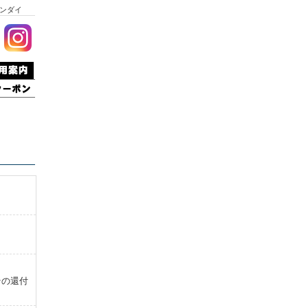
ンダイ
その還付