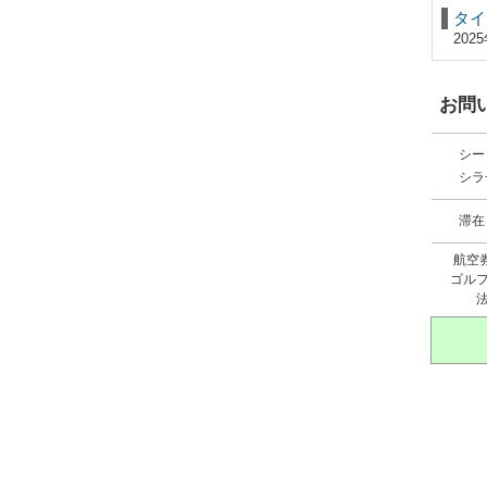
タイ
20
お問
シー
シラ
滞在
航空
ゴル