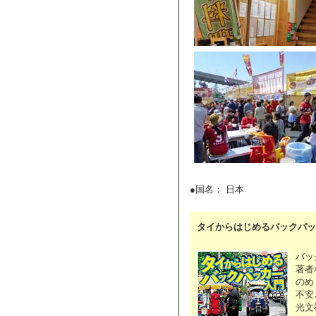
●国名： 日本
タイからはじめるバックパッ
バッ
著者
のめ
不安
光文