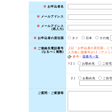
※
お申込者名
※
メールアドレス
※
メールアドレス
(再入力)
タイ
日本
その他
※
お申込者の居住国
上記「お申込者の居住国」にて
※
ご連絡先電話番号
(なるべく複数)
入力例）国番号が+1（アメリカ）
参考）
国番号一覧
※
1 )
お勤め先
ご自宅
2 )
お勤め先
ご自
ご質問・ご要望等