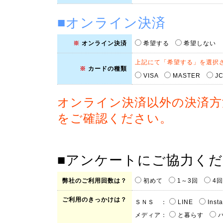
■オンライン決済
※
オンライン決済
希望する
希望しない
上記にて「希望する」を選択
※
カードの種類
VISA
MASTER
JC
オンライン決済以外の決済方
をご確認ください。
■アンケートにご協力く
弊社のご利用回数は？
初めて
1～3回
4
ご利用のきっかけは？
ＳＮＳ ：
LINE
Inst
メディア：
と暮らす
バ