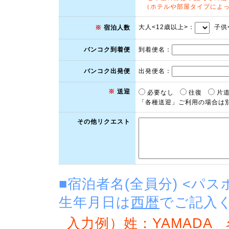
（ホテルや部屋タイプによ
大人<12歳以上>：
子供
※
宿泊人数
到着便名：
バンコク到着便
出発便名：
バンコク出発便
※
送迎
必要なし
往復
片
「各種送迎」ご利用の場合は
その他リクエスト
■宿泊者名(全員分) <パ
生年月日は
西暦
でご記入
入力例）姓：YAMADA