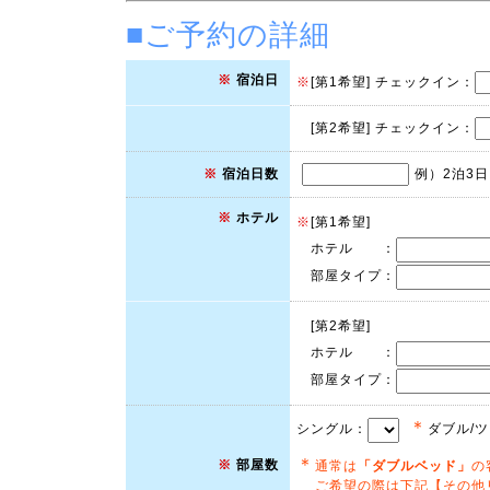
■ご予約の詳細
※
宿泊日
※
[第1希望] チェックイン：
[第2希望] チェックイン：
例）2泊3日
※
宿泊日数
※
ホテル
※
[第1希望]
ホテル ：
部屋タイプ：
[第2希望]
ホテル ：
部屋タイプ：
＊
シングル：
ダブル/
＊
※
部屋数
通常は
「ダブルベッド」
の
ご希望の際は下記【その他