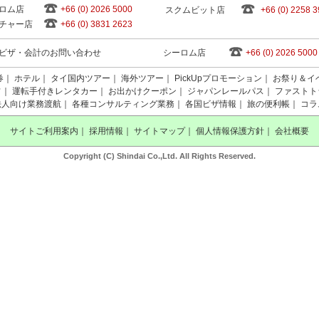
ロム店
+66 (0) 2026 5000
スクムビット店
+66 (0) 2258 
チャー店
+66 (0) 3831 2623
ビザ・会計のお問い合わせ
シーロム店
+66 (0) 2026 5000
券
｜
ホテル
｜
タイ国内ツアー
｜
海外ツアー
｜
PickUpプロモーション
｜
お祭り＆イ
フ
｜
運転手付きレンタカー
｜
お出かけクーポン
｜
ジャパンレールパス
｜
ファストト
法人向け業務渡航
｜
各種コンサルティング業務
｜
各国ビザ情報
｜
旅の便利帳
｜
コラ
サイトご利用案内
｜
採用情報
｜
サイトマップ
｜
個人情報保護方針
｜
会社概要
Copyright (C) Shindai Co.,Ltd. All Rights Reserved.