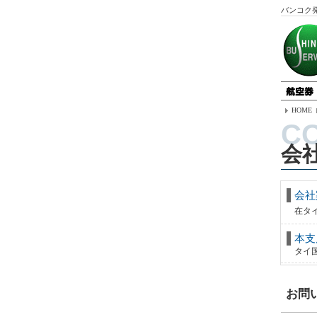
バンコク
HOME
会
会社
在タ
本支
タイ
お問