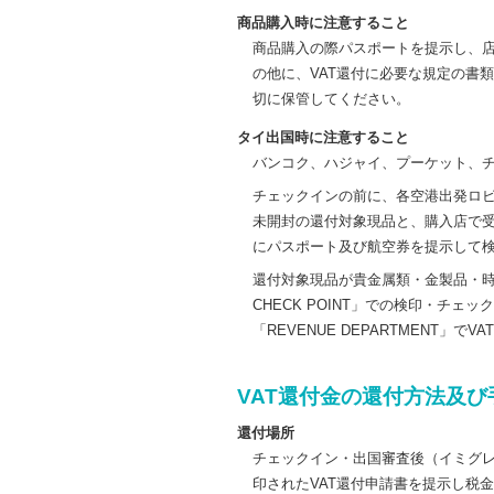
商品購入時に注意すること
商品購入の際パスポートを提示し、店
の他に、VAT還付に必要な規定の書
切に保管してください。
タイ出国時に注意すること
バンコク、ハジャイ、プーケット、
チェックインの前に、各空港出発ロビーに
未開封の還付対象現品と、購入店で受
にパスポート及び航空券を提示して
還付対象現品が貴金属類・金製品・時
CHECK POINT」での検印・チ
「REVENUE DEPARTMENT
VAT還付金の還付方法及び
還付場所
チェックイン・出国審査後（イミグレーシ
印されたVAT還付申請書を提示し税