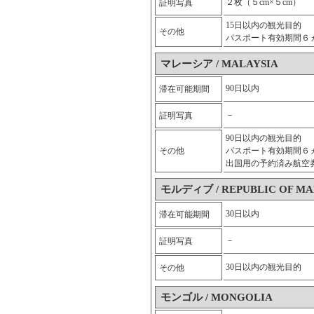
２枚（５cm×５cm）
証明写真
15日以内の観光目的
その他
パスポート有効期間６
マレーシア / MALAYSIA
90日以内
滞在可能期間
－
証明写真
90日以内の観光目的
その他
パスポート有効期間６
出国用の予約済み航空
モルディブ / REPUBLIC OF MA
30日以内
滞在可能期間
－
証明写真
30日以内の観光目的
その他
モンゴル / MONGOLIA