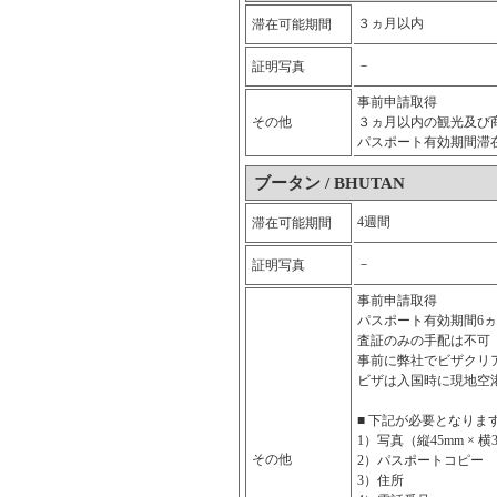
３ヵ月以内
滞在可能期間
－
証明写真
事前申請取得
その他
３ヵ月以内の観光及び
パスポート有効期間滞
ブータン / BHUTAN
4週間
滞在可能期間
－
証明写真
事前申請取得
パスポート有効期間6
査証のみの手配は不可
事前に弊社でビザクリ
ビザは入国時に現地空
■ 下記が必要となりま
1）写真（縦45mm × 
その他
2）パスポートコピー
3）住所