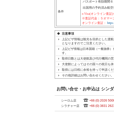
パスポート有効期間６
出国用の予約済み航空
条件
e-Visa(オンライン
※査証代金：５オマーン
オンライン査証：
https
◆
注意事項
上記ビザ情報は観光を目的とした渡航
となりますのでご注意ください。
上記ビザ情報は日本国籍（一般旅券）
す。
取得日数とは大使館及び代行機関の営
大使館によってはその国々の祝日も休
取得には日程に余裕を持って申請くだ
その他詳細はお問い合わせください。
お問い合せ・お申込は シン
シーロム店
+66 (0) 2026 500
シラチャー店
+66 (0) 3831 262