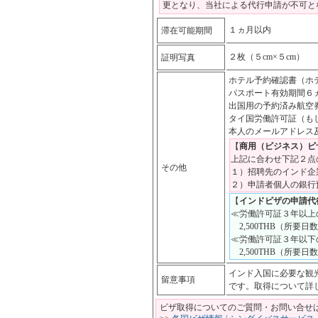
更となり、当社による代行申請が不可と
１ヵ月以内
滞在可能期間
２枚（５cm×５cm）
証明写真
ホテル予約確認書（ホ
パスポート有効期間６
出国用の予約済み航空
タイ国労働許可証（も
本人のメールアドレス
【
商用（ビジネス）ビ
上記に合わせ下記２点
その他
１）招聘先のインド企
２）申請者個人の銀行
【
インドビザの申請代
≪労働許可証３年以上
2,500THB（所要
≪労働許可証３年以下
2,500THB（所要
インド入国に必要な観
留意事項
です。取得について詳
ビザ取得についてのご質問・お問い合せ