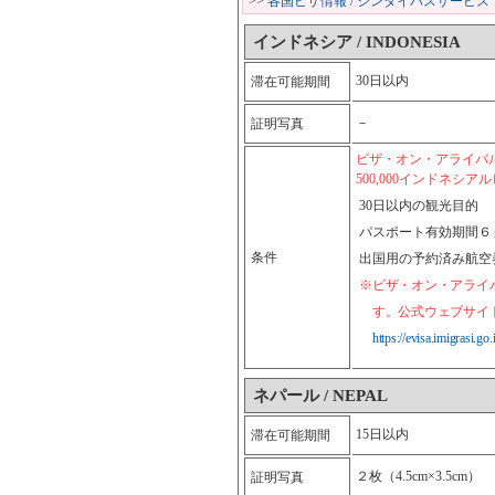
>>
各国ビザ情報 / シンダイバスサービス
インドネシア / INDONESIA
30日以内
滞在可能期間
－
証明写真
ビザ・オン・アライバル
500,000インドネシア
30日以内の観光目的
パスポート有効期間６
条件
出国用の予約済み航空
※ビザ・オン・アライバル B1-
す。公式ウェブサイト 
https://evisa.imigrasi.go.
ネパール / NEPAL
15日以内
滞在可能期間
２枚（4.5cm×3.5cm）
証明写真