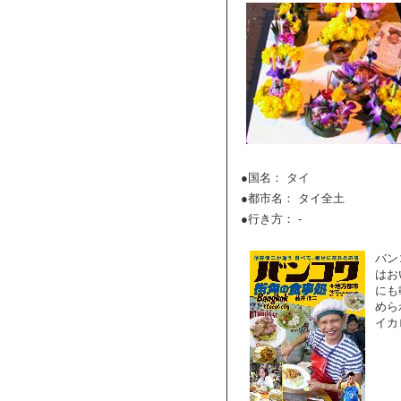
●国名： タイ
●都市名： タイ全土
●行き方： -
バン
はお
にも
めら
イカ