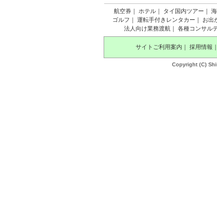
航空券
｜
ホテル
｜
タイ国内ツアー
｜
海
ゴルフ
｜
運転手付きレンタカー
｜
お出
法人向け業務渡航
｜
各種コンサル
サイトご利用案内
｜
採用情報
Copyright (C) Shi