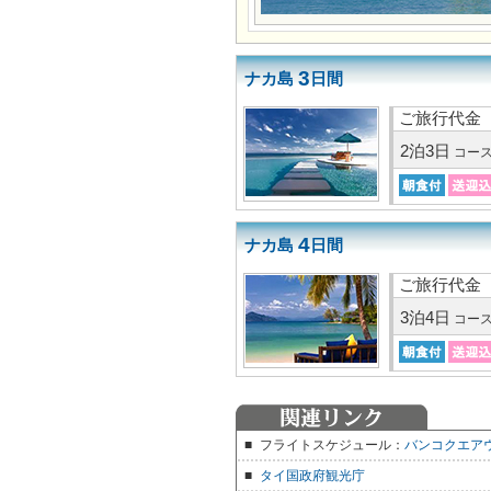
3
ナカ島
日間
ご旅行代金
2泊3日
コー
4
ナカ島
日間
ご旅行代金
3泊4日
コー
■
フライトスケジュール：
バンコクエアウ
■
タイ国政府観光庁