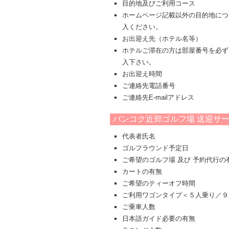
目的地及びご利用コース
ホームページ記載以外の目的地につ
入ください。
お出迎え先（ホテル名等）
ホテルご滞在の方は部屋番号を必ず
入下さい。
お出迎え時間
ご連絡先電話番号
ご連絡先E-mailアドレス
バンコク近郊ゴルフ場 送迎サ
代表者氏名
ゴルフラウンド予定日
ご希望のゴルフ場 及び 予約代行
カートの有無
ご希望のティーオフ時間
ご利用ワゴンタイプ＜５人乗り／９
ご乗車人数
日本語ガイド必要の有無