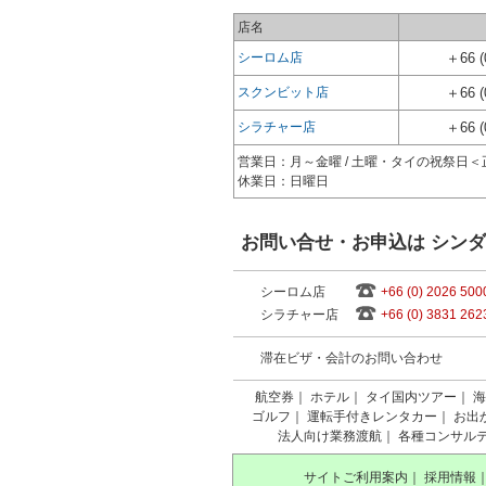
店名
シーロム店
＋66 (
スクンビット店
＋66 (
シラチャー店
＋66 (
営業日：月～金曜 / 土曜・タイの祝祭日
休業日：日曜日
お問い合せ・お申込は シン
シーロム店
+66 (0) 2026 500
シラチャー店
+66 (0) 3831 262
滞在ビザ・会計のお問い合わせ
航空券
｜
ホテル
｜
タイ国内ツアー
｜
海
ゴルフ
｜
運転手付きレンタカー
｜
お出
法人向け業務渡航
｜
各種コンサル
サイトご利用案内
｜
採用情報