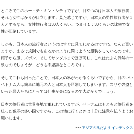
ところでこのホー・チ・ミン・シティですが、目立つのは日本人の旅行者、
それも女性ばかりが目立ちます。見た感じですが、日本人の男性旅行者が１
人とするなら、女性旅行者は30人くらい。つまり１：30くらいの比率で女
性が圧倒しています。
しかも、日本人の旅行者というのはすぐに見てわかるのですね。なんと言い
ますか、まるで規則でもあるかのように同じような服装をしているのです。
帽子から服、ズボン、そしてサンダルまでほぼ同じ。これはたぶん偶然の一
致なのでしょうが、どうも不思議なところです。
そしてこれも困ったことで、日本人の私がわかるくらいですから、目のいい
ベトナム人は簡単に地元の人と日本人を区別してしまいます。スリや強盗と
いった悪人たちにとっては仕事が楽になるので大助かりでしょう。
日本の旅行者は世界各地で狙われていますが、ベトナムはもともと旅行者を
狙った犯罪の多い国ですから、この地に行くときは十分に注意を払うようお
願いします。
>>>
アジアの風だより インデックス