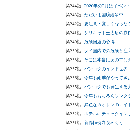
第244話
2026年の2月はイベン
第243話
ただいま国境紛争中
第242話
要注意：厳しくなった
第241話
シリキット王太后の崩
第240話
危険回避の心得
第239話
タイ国内での危険と注
第238話
そこは本当にあの寺な
第237話
バンコクのインド世界
第236話
今年も雨季がやってき
第235話
バンコクでも発生する
第234話
今年ももちろんソンク
第233話
異色なカオサンのナイ
第232話
ホテルにチェックイン
第231話
新春恒例寺院めぐり