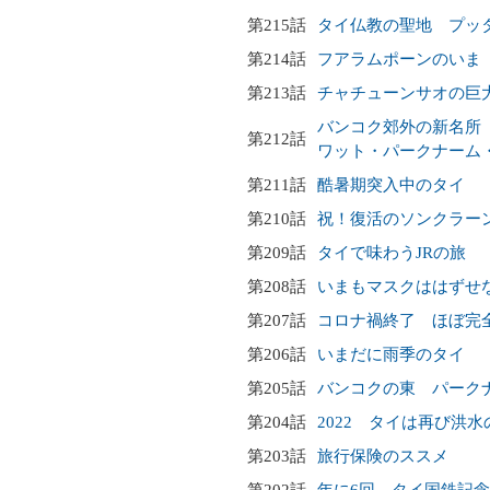
第215話
タイ仏教の聖地 プッ
第214話
フアラムポーンのいま
第213話
チャチューンサオの巨
バンコク郊外の新名所
第212話
ワット・パークナーム
第211話
酷暑期突入中のタイ
第210話
祝！復活のソンクラー
第209話
タイで味わうJRの旅
第208話
いまもマスクははずせ
第207話
コロナ禍終了 ほぼ完
第206話
いまだに雨季のタイ
第205話
バンコクの東 パーク
第204話
2022 タイは再び洪
第203話
旅行保険のススメ