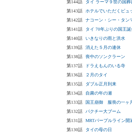
第144話
タイ ラーマ９世の国葬
第143話
ホテルでいただくビュ
第142話
ナコーン・シー・タン
第141話
タイ 70年ぶりの国王
第140話
いきなりの雨と洪水
第139話
消えた５月の連休
第138話
喪中のソンクラーン
第137話
ドラえもんのいる寺
第136話
２月のタイ
第135話
ダブル正月到来
第134話
自粛の年の瀬
第133話
国王崩御 服喪の一ヶ
第132話
パクチー大ブーム
第131話
MRTパープルライン開
第130話
タイの母の日