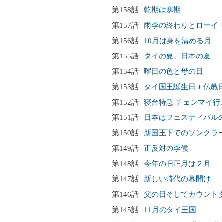
第158話
乾期は寒期
第157話
雨季の終わりとローイ
第156話
10月は身を清める月
第155話
タイの夏、日本の夏
第154話
曜日の色と母の日
第153話
タイ国王誕生日＋仏教
第152話
寝台特急 チェンマイ行
第151話
日本はフェスティバル
第150話
新国王下でのソンクラ
第149話
正反対の季候
第148話
今年の旧正月は２月
第147話
新しい時代の幕開け
第146話
父の日そしてカウント
第145話
11月のタイ王国