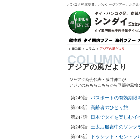
バンコク発航空券、パッケージツアー、ホテル
HOME
コラム
アジアの風だより
アジアの風だより
ジャアク商会代表・藤井伸二が、
アジアのあちらこちらから季節や風物
第249話
パスポートの有効期限
第248話
高齢者のひとり旅
第247話
日本でタイを楽しむイベ
第246話
王太后服喪中のソンク
第245話
ドゥシット・セントラ