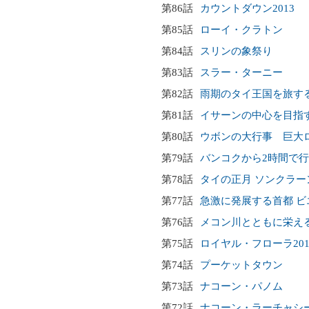
第86話
カウントダウン2013
第85話
ローイ・クラトン
第84話
スリンの象祭り
第83話
スラー・ターニー
第82話
雨期のタイ王国を旅す
第81話
イサーンの中心を目指
第80話
ウボンの大行事 巨大
第79話
バンコクから2時間で行
第78話
タイの正月 ソンクラー
第77話
急激に発展する首都 ビ
第76話
メコン川とともに栄え
第75話
ロイヤル・フローラ201
第74話
プーケットタウン
第73話
ナコーン・パノム
第72話
ナコーン・ラーチャシ