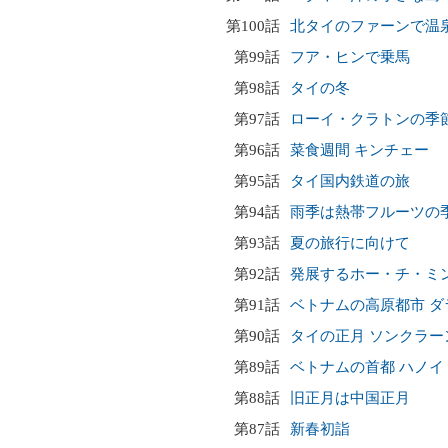
第100話
北タイのファーンで温
第99話
フア・ヒンで乗馬
第98話
タイの冬
第97話
ローイ・クラトンの季
第96話
菜食週間 キンチェー
第95話
タイ国内鉄道の旅
第94話
雨季は熱帯フルーツの
第93話
夏の旅行に向けて
第92話
発展するホー・チ・ミ
第91話
ベトナムの高原都市 ダ
第90話
タイの正月 ソンクラー
第89話
ベトナムの首都 ハノイ
第88話
旧正月は中国正月
第87話
新春初詣