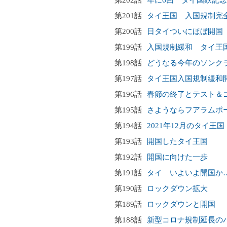
第202話
年に6回 タイ国鉄記
第201話
タイ王国 入国規制完
第200話
日タイついにほぼ開国
第199話
入国規制緩和 タイ王
第198話
どうなる今年のソンク
第197話
タイ王国入国規制緩和
第196話
春節の終了とテスト＆
第195話
さようならフアラムポ
第194話
2021年12月のタイ王国
第193話
開国したタイ王国
第192話
開国に向けた一歩
第191話
タイ いよいよ開国か
第190話
ロックダウン拡大
第189話
ロックダウンと開国
第188話
新型コロナ規制延長の