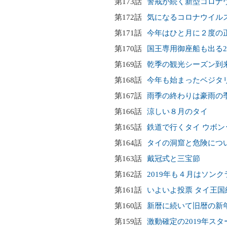
第173話
警戒が続く新型コロナ
第172話
気になるコロナウイル
第171話
今年はひと月に２度の
第170話
国王専用御座船も出る2
第169話
乾季の観光シーズン到
第168話
今年も始まったベジタ
第167話
雨季の終わりは豪雨の
第166話
涼しい８月のタイ
第165話
鉄道で行くタイ ウボン
第164話
タイの洞窟と危険につ
第163話
戴冠式と三宝節
第162話
2019年も４月はソンク
第161話
いよいよ投票 タイ王国
第160話
新暦に続いて旧暦の新
第159話
激動確定の2019年スタ