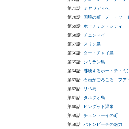
第71話
ミヤワディへ
第70話
国境の町 メー・ソー
第69話
ホーチミン・シティ
第68話
チェンマイ
第67話
スリン島
第66話
ター・チャイ島
第65話
シミラン島
第64話
沸騰するホー・チ・ミ
第63話
石頭がごろごろ フア
第62話
リペ島
第61話
タルタオ島
第60話
ヒンダット温泉
第59話
チェンラーイの町
第58話
パトンビーチの魅力