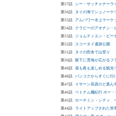
第57話
シー・サッチャナーラ
第56話
タイの海でシュノーケ
第55話
アムパワー水上マーケ
第54話
クラビーのアオナン・
第53話
ジョムティエン・ビー
第52話
スコータイ遺跡公園
第51話
タイの田舎で山登り
第50話
眼下に雲海が広がるフ
第49話
昼も夜も楽しめる観光
第48話
バンコクからすぐに行
第47話
イサーン高原のど真ん
第46話
ベトナム麺紀行 ホー
第45話
ホーチミン・シティ 
第44話
ライトアップされた世