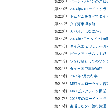
第230話
バーン・パインの洋風
第229話
2024年のローイ・クラ
第228話
トムヤムを食べてタイ
第227話
タイ海軍博物館
第226話
ガパオとはなにか？
第225話
2024年7月のタイの物
第224話
タイ入国 ビザとルール
第223話
ピースア・サムット砦
第222話
水かけ祭としてのソン
第221話
タイ王国空軍博物館
第220話
2024年2月の行事
第219話
MRTイエローライン営
第218話
MRTピンクライン開業
第217話
2023年のローイ・クラ
第216話
復活したタイ旅行気運