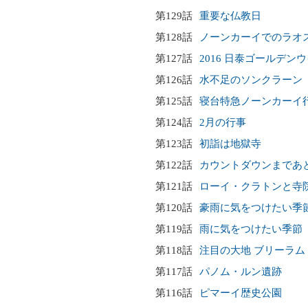
第129話
重要な仏教日
第128話
ノーンカーイでのラオ
第127話
2016 日泰ゴールデン
第126話
水不足のソンクラーン
第125話
寝台特急ノーンカーイ
第124話
2月の行事
第123話
初詣は地獄寺
第122話
カウントダウンまであ
第121話
ローイ・クラトンと寺
第120話
豪雨に気をつけたい季
第119話
雨に気をつけたい季節
第118話
注目の大地 ブリーラム
第117話
パノム・ルン遺跡
第116話
ピマーイ歴史公園