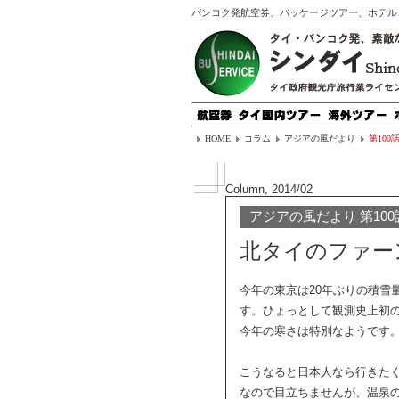
バンコク発航空券、パッケージツアー、ホテル
HOME
コラム
アジアの風だより
第100
Column, 2014/02
アジアの風だより 第100
北タイのファー
今年の東京は20年ぶりの積雪
す。ひょっとして観測史上初
今年の寒さは特別なようです
こうなると日本人なら行きた
なので目立ちませんが、温泉