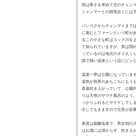
回は寒さを求めて北のチェン
ミャンマーとの国境近くには
バンコクからチェンマイまでは
に進むとファーンという町が
るこの小さな町はコック川を
て知られていますが、実は隠
っているのは地元のタイ人く
国で熱い温泉という話にピン
温泉一帯は公園になっていま
湯気が視界のあちこちにもう
直接吹き上がっていて、公園
りは天然のサウナ風呂のよう。
っかりふれるとヤケドしてし
出してもきますので注意が必
泉質は硫酸塩泉で、男女別の
はお湯には浸からず、吹き上