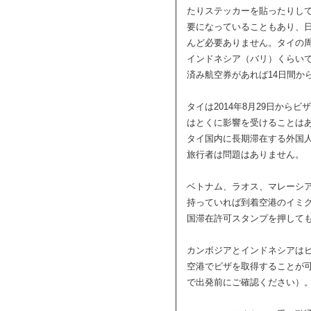
たりステッカーを貼ったりし
要になっていることもあり、
んど必要ありません。タイの
インドネシア（バリ）くらい
済み航空券があれば14日間か
タイは2014年8月29日から
はとくに影響を受けることは
タイ国内に長期滞在する外国人
旅行者は問題はありません。
ベトナム、ラオス、マレーシ
持っていれば到着空港のイミ
国滞在許可スタンプを押して
カンボジアとインドネシアは
空港でビザを取得することが
で出発前にご確認ください）