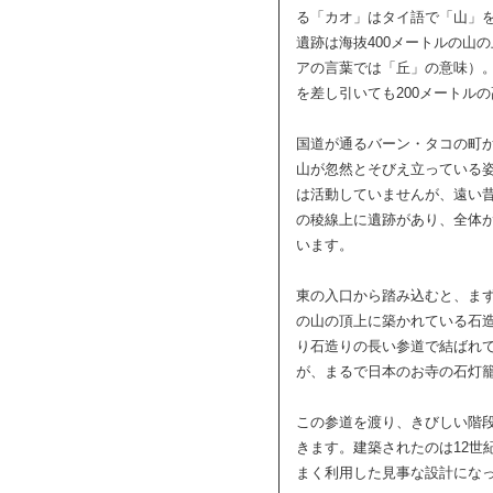
る「カオ」はタイ語で「山」
遺跡は海抜400メートルの山
アの言葉では「丘」の意味）。
を差し引いても200メートル
国道が通るバーン・タコの町
山が忽然とそびえ立っている
は活動していませんが、遠い
の稜線上に遺跡があり、全体
います。
東の入口から踏み込むと、ま
の山の頂上に築かれている石
り石造りの長い参道で結ばれ
が、まるで日本のお寺の石灯
この参道を渡り、きびしい階
きます。建築されたのは12世
まく利用した見事な設計にな