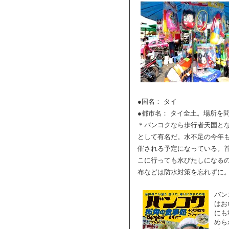
●国名： タイ
●都市名： タイ全土。場所を
＊バンコクなら歩行者天国と
として有名だ。水不足の今年
催される予定になっている。
こに行っても水びたしになる
布などは防水対策を忘れずに
バン
はお
にも
めら