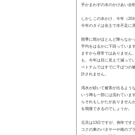
手かまわずの水のかけあい合
しかしこの水かけ、今年（20
今年のタイは全土で水不足に
雨季に雨がほとんど降らなか
平均をはるかに下回っていま
ますから尋常ではありません
も、今年は目に見えて減って
ベトナムではすでに干ばつの
許されません。
渇水が続いて被害が出るよう
いう噂も一部には流れていま
らそれもしかたがありません
を我慢できるのでしょうか。
元旦は13日ですが、例年です
コクの東のパタヤーや南のプ