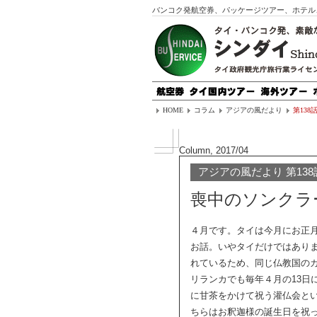
バンコク発航空券、パッケージツアー、ホテル
HOME
コラム
アジアの風だより
第13
Column, 2017/04
アジアの風だより 第138
喪中のソンクラ
４月です。タイは今月にお正
お話。いやタイだけではあり
れているため、同じ仏教国の
リランカでも毎年４月の13日
に甘茶をかけて祝う灌仏会と
ちらはお釈迦様の誕生日を祝