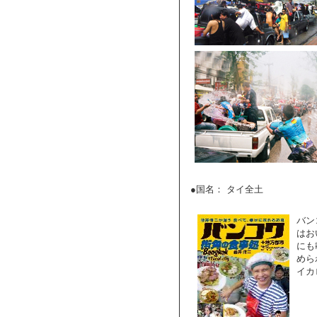
●国名： タイ全土
バン
はお
にも
めら
イカ