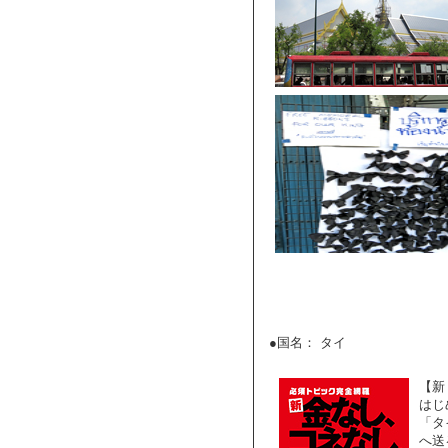
●国名： タイ
【新
はじ
「タ
へ送