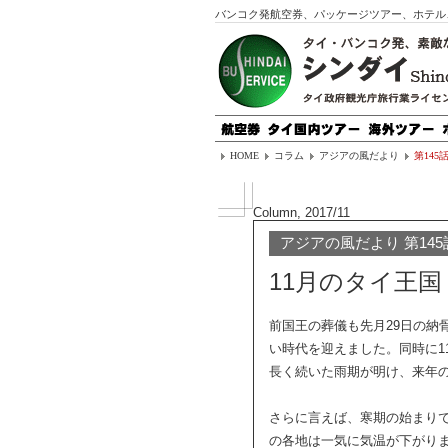
バンコク発航空券、パッケージツアー、ホテル
HOME
コラム
アジアの風だより
第145
Column, 2017/11
アジアの風だより 第145
11月のタイ王国
前国王の葬儀も先月29日の納
い時代を迎えました。同時に1
長く続いた雨期が明け、来年
さらに言えば、寒期の始まり
の各地は一気に気温が下がり