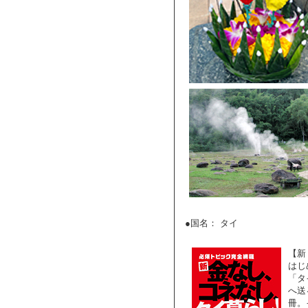
●国名： タイ
【新
はじ
「タ
へ送
冊。