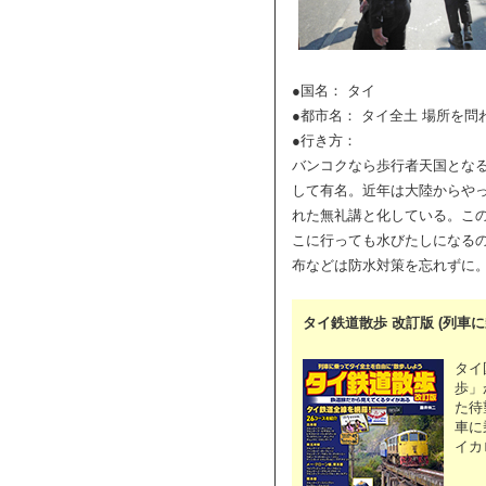
●国名： タイ
●都市名： タイ全土 場所を
●行き方：
バンコクなら歩行者天国とな
して有名。近年は大陸からや
れた無礼講と化している。こ
こに行っても水びたしになる
布などは防水対策を忘れずに
タイ鉄道散歩 改訂版 (列車
タイ
歩」
た待
車に
イカ