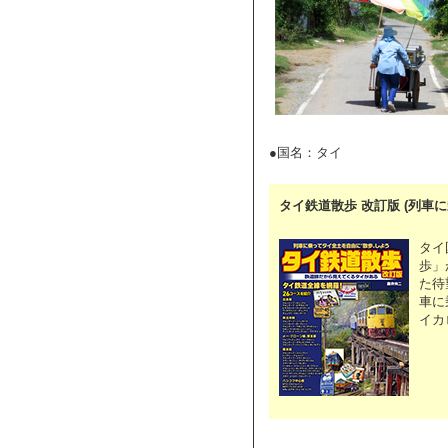
●国名：タイ
タイ鉄道散歩 改訂版 (列車
タイ
歩」
た待
車に
イカ