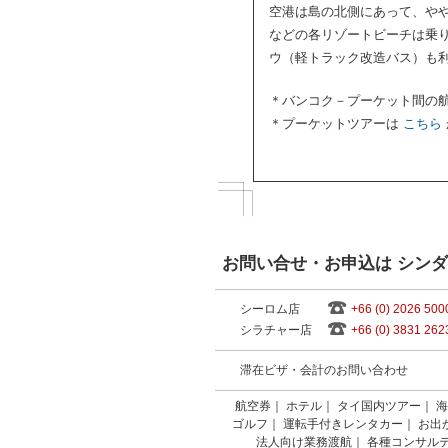
空港は島の北側にあって、や
などの各リゾートビーチは乗
ウ（軽トラック改造バス）も
＊バンコク－プーケット間の
＊プーケットツアーは
こちら
お問い合せ・お申込は シン
シーロム店
+66 (0) 2026 500
シラチャー店
+66 (0) 3831 262
滞在ビザ・会計のお問い合わせ
航空券
｜
ホテル
｜
タイ国内ツアー
｜
海
ゴルフ
｜
運転手付きレンタカー
｜
お出
法人向け業務渡航
｜
各種コンサル