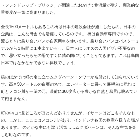
（フレンドシップ・ブリッジ）が開通したおかげで物流量が増え、商業的な
重要度が一気に高まりました。
全長1600メートルもあるこの橋は日本の建設会社が施工したもの。日本の
企業は、こんな田舎でも活躍しているのです。 橋は自動車専用ですので、
渡るときは乗り合いバスか自家用車を使います。乗り合いバスはバスターミ
ナルから１時間に１本出ているし、日本人はラオスの入国ビザが不要なの
で、思い立ったらその場ですぐに隣の国に行くことができます。これは島国
日本ではなかなかできない体験でしょう。
橋のほかでは町の南に立つムクダハーン・タワーが名所として知られていま
す。高さ50メートルの白亜の塔で、エレベーターに乗って展望台に昇れば
町とメコン川が一望の元。眼前に360度広がる豊かな自然と風景は眺めてい
て飽きません。
町の中には見どころがほとんどありませんが、イサーンはどこもそんなも
の。しかし、ここにはメコン川があり、インドシナ各国の物産を扱う市場が
あります。 のどかな中にも漂う活気……ムクダハーンは、そんな空気を楽
しむ町なのです。