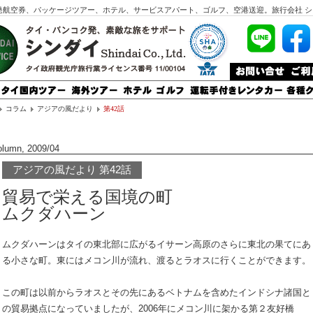
発航空券、パッケージツアー、ホテル、サービスアパート、ゴルフ、空港送迎。旅行会社 シ
コラム
アジアの風だより
第42話
olumn, 2009/04
アジアの風だより 第42話
貿易で栄える国境の町
ムクダハーン
ムクダハーンはタイの東北部に広がるイサーン高原のさらに東北の果てにあ
る小さな町。東にはメコン川が流れ、渡るとラオスに行くことができます。
この町は以前からラオスとその先にあるベトナムを含めたインドシナ諸国と
の貿易拠点になっていましたが、2006年にメコン川に架かる第２友好橋