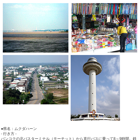
●県名：ムクダハーン
- 行き方 -
バンコクの北バスターミナル（モーチット）から直行バスに乗って8～9時間。鉄